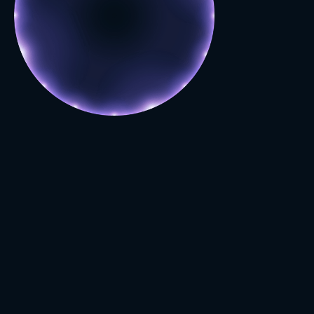
03
01
02
BENEFICI
BASE CIENTÍFICA
GÉNESIS E HISTORIA
Control del aire